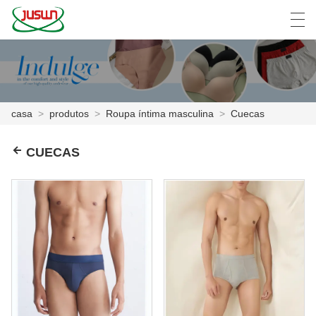
中文
Deutsch
English
Español
F
casa
>
produtos
>
Roupa íntima masculina
>
Cuecas
CASA
CUECAS
PRODUTOS
NOTÍCIA
CASO
SHOW DE FÁBRICA
FALE CONOSCO