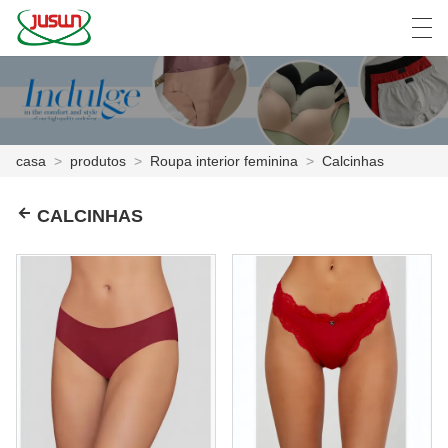
中文
Deutsch
English
Español
F
casa
>
produtos
>
Roupa interior feminina
>
Calcinhas
CASA
CALCINHAS
PRODUTOS
NOTÍCIA
CASO
SHOW DE FÁBRICA
FALE CONOSCO