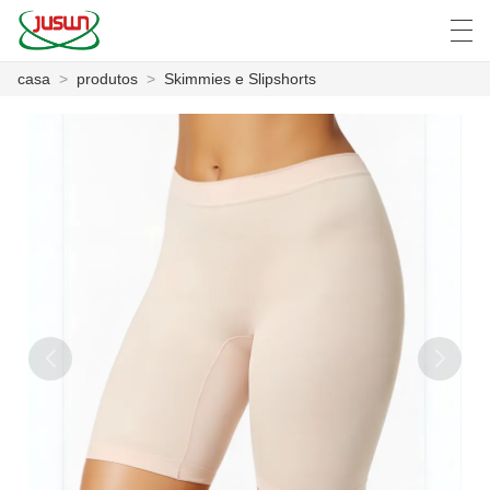
casa
>
produtos
>
Skimmies e Slipshorts
中文
Deutsch
English
Español
F
CASA
PRODUTOS
NOTÍCIA
CASO
SHOW DE FÁBRICA
FALE CONOSCO