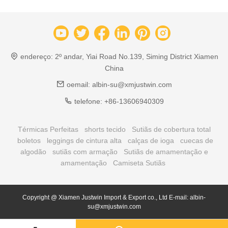
endereço:
2º andar, Yiai Road No.139, Siming District Xiamen
China
oemail:
albin-su@xmjustwin.com
telefone:
+86-13606940309
Térmicas Perfeitas
shorts tecido
Sutiãs de cobertura total
boletos
leggings de cintura alta
calças de ioga
cuecas de
algodão
sutiãs com armação
Sutiãs de amamentação e
amamentação
Camiseta Sutiãs
Copyright @ Xiamen Justwin Import & Export co., Ltd E-mail: albin-
su@xmjustwin.com